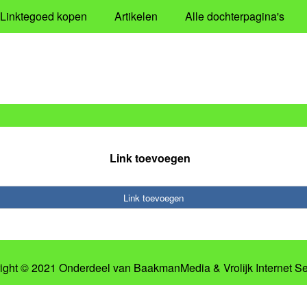
Linktegoed kopen
Artikelen
Alle dochterpagina's
Link toevoegen
Link toevoegen
ight © 2021 Onderdeel van
BaakmanMedia
&
Vrolijk Internet S